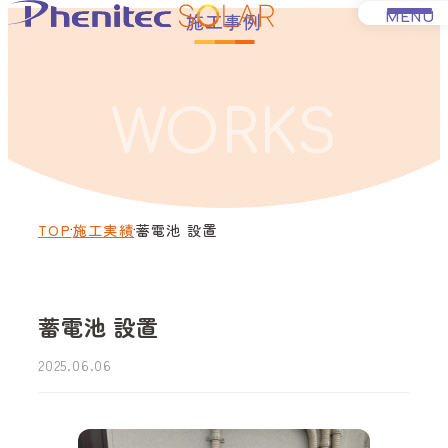
施工事例
MENU
WORKS
法人の方へ
一般の方へ
TOP
施工実績
蓄電池 設置
事業紹介
その他
蓄電池 設置
Q&A
2025.06.06
施工実績