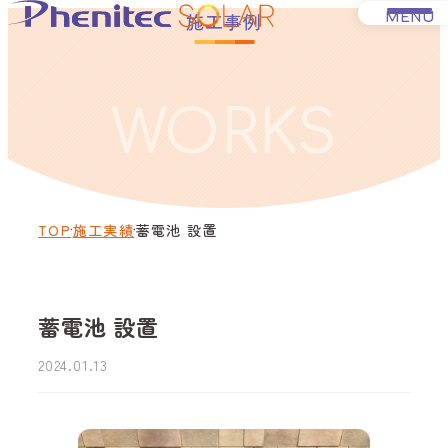
施工事例
MENU
WORKS
法人の方へ
一般の方へ
TOP
施工実績
蓄電池 設置
事業紹介
その他
蓄電池 設置
Q&A
2024.01.13
施工実績