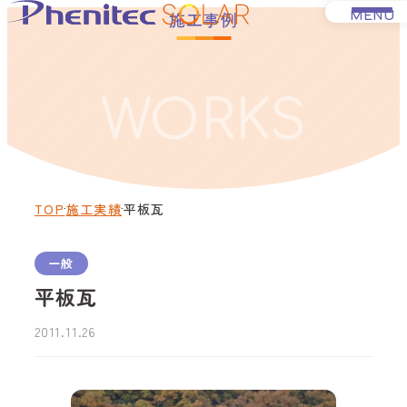
施工事例
MENU
WORKS
法人の方へ
一般の方へ
TOP
施工実績
平板瓦
事業紹介
一般
平板瓦
Q&A
2011.11.26
施工実績